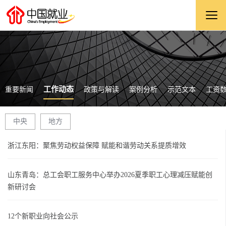
工作动态
重要新闻
政策与解读
案例分析
示范文本
工资
中央
地方
浙江东阳：聚焦劳动权益保障 赋能和谐劳动关系提质增效
山东青岛：总工会职工服务中心举办2026夏季职工心理减压赋能创
新研讨会
12个新职业向社会公示