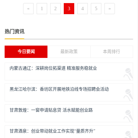
«
1
2
3
4
5
»
热门资讯
今日要闻
最新政策
本周排行
内蒙古通辽：深耕岗位拓渠道 精准服务稳就业
黑龙江哈尔滨：香坊区开展地铁沿线专场招聘会活动
甘肃敦煌：一窗申请贴息贷 活水赋能创业路
甘肃酒泉：创业带动就业工作实现“量质齐升”