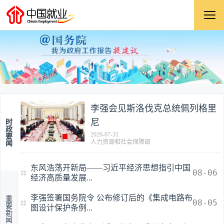
李强会见斯洛伐克总统佩列格里
尼
时
政
2026-07-31
要
人力资源和社会保障部
闻
东风浩荡开新局——习近平经济思想指引中国
08-06
经济高质量发展...
李强签署国务院令 公布修订后的《集成电路布
重
08-05
要
图设计保护条例...
新
闻