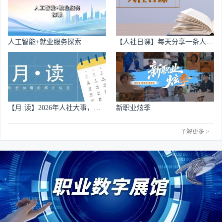
关于公开征求《直播带岗服务规范》行业标准
06-29
08-07
一份图鉴带你看懂第48届世界技能大赛
意见的公示
08-06
多措并举护航灵活就业、新就业形态健康发展
关于参与青年群体康养领域就业创业能力提升
05-22
项目的函
人工智能+就业服务探索
【人社日课】每天分享一条人社
人力资源社会保障部面向社会公开征求123个
实用小知识
08-06
职业标准意见
关于印发第四届公共就业服务专项业务竞赛全
05-19
国赛技术文件的...
了解更多 >
了解更多 >
【月·读】2026年人社大事，你
新职业炫季
想知道的都在这里！
了解更多 >