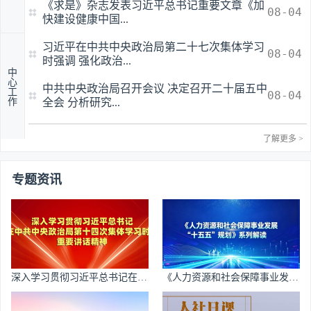
《求是》杂志发表习近平总书记重要文章《加
08-04
快建设健康中国...
习近平在中共中央政治局第二十七次集体学习
08-04
时强调 强化政治...
中
心
中共中央政治局召开会议 决定召开二十届五中
工
08-04
作
全会 分析研究...
了解更多 >
国新办举行第48届世界技能大赛
关于联合开展职业数字展馆建设
专题资讯
筹...
的...
2026-06-15
2024-11-18
人力资源和社会保障部
中国就业创业微信公众号
赋能技能成才！全力推进“职业技能+创业”融
关于对拟发布船舶岸基管理工程技术人员等职
08-10
07-07
合发展新模式
业信息进行公示...
深入学习贯彻习近平总书记在中
《人力资源和社会保障事业发展
07-02
数智驱动 开创人社信息化发展新局面——《人
就业指导进校园
08-07
共中央政治局第十四次集体学习
“十五五”规划》系列解读
力资源和社会保...
时的重要讲话精神