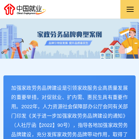
加强家政劳务品牌建设是引领家政服务业高质量发展
的重要举措，对促就业、扩内需、惠民生具有重要作
用。2022年，人力资源社会保障部办公厅会同有关部
门印发《关于进一步加强家政劳务品牌建设的通知》
（人社厅函【2022】90号），指导各地加强家政劳务
品牌建设，充分发挥家政劳务品牌带动作用，取得了