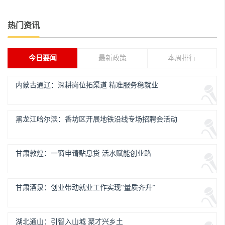
热门资讯
今日要闻
最新政策
本周排行
内蒙古通辽：深耕岗位拓渠道 精准服务稳就业
黑龙江哈尔滨：香坊区开展地铁沿线专场招聘会活动
甘肃敦煌：一窗申请贴息贷 活水赋能创业路
甘肃酒泉：创业带动就业工作实现“量质齐升”
湖北通山：引智入山城 聚才兴乡土