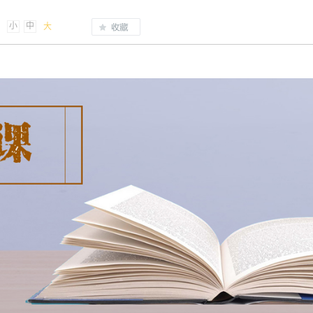
小
中
大