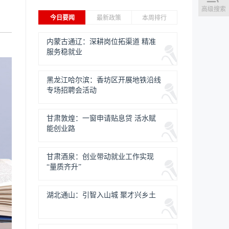
高级搜索
今日要闻
最新政策
本周排行
内蒙古通辽：深耕岗位拓渠道 精准
服务稳就业
黑龙江哈尔滨：香坊区开展地铁沿线
专场招聘会活动
甘肃敦煌：一窗申请贴息贷 活水赋
能创业路
甘肃酒泉：创业带动就业工作实现
“量质齐升”
湖北通山：引智入山城 聚才兴乡土