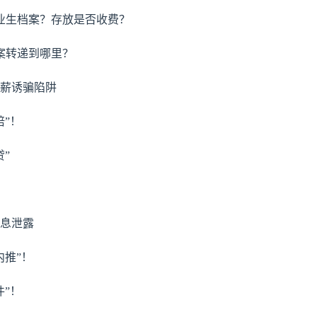
毕业生档案？存放是否收费？
案转递到哪里？
高薪诱骗陷阱
培”！
贷”
信息泄露
内推”！
件”！