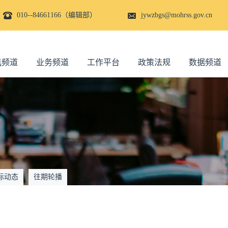
010--84661166（编辑部）
jywzbgs@mohrss.gov.cn
讯频道
业务频道
工作平台
政策法规
数据频道
际动态
往期轮播