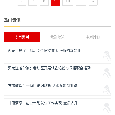
«
7
8
9
10
11
»
热门资讯
今日要闻
最新政策
本周排行
内蒙古通辽：深耕岗位拓渠道 精准服务稳就业
黑龙江哈尔滨：香坊区开展地铁沿线专场招聘会活动
甘肃敦煌：一窗申请贴息贷 活水赋能创业路
甘肃酒泉：创业带动就业工作实现“量质齐升”