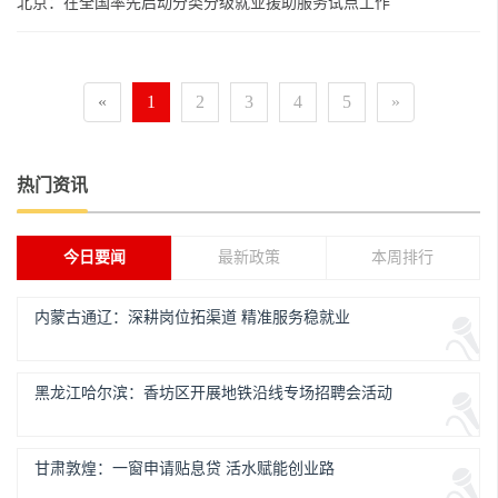
北京：在全国率先启动分类分级就业援助服务试点工作
«
1
2
3
4
5
»
热门资讯
今日要闻
最新政策
本周排行
内蒙古通辽：深耕岗位拓渠道 精准服务稳就业
黑龙江哈尔滨：香坊区开展地铁沿线专场招聘会活动
甘肃敦煌：一窗申请贴息贷 活水赋能创业路