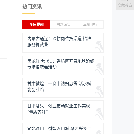
高级搜索
热门资讯
今日要闻
最新政策
本周排行
内蒙古通辽：深耕岗位拓渠道 精准
服务稳就业
黑龙江哈尔滨：香坊区开展地铁沿线
专场招聘会活动
甘肃敦煌：一窗申请贴息贷 活水赋
能创业路
甘肃酒泉：创业带动就业工作实现
“量质齐升”
湖北通山：引智入山城 聚才兴乡土