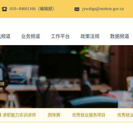
010--84661166（编辑部）
jywzbgs@mohrss.gov.cn
讯频道
业务频道
工作平台
政策法规
数据频道
项目
赛 求职能力实训讲师
团体赛
优秀就业服务项目
优秀就