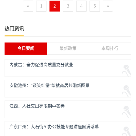
«
1
2
3
4
5
»
热门资讯
今日要闻
最新政策
本周排行
内蒙古：全力促进高质量充分就业
安徽池州：“谈笑红儒”绘就商居共融新图景
江西：人社交出亮眼期中答卷
广东广州：大石街AI办公技能专题讲座圆满落幕