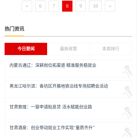
«
6
7
8
9
10
»
热门资讯
今日要闻
最新政策
本周排行
内蒙古通辽：深耕岗位拓渠道 精准服务稳就业
黑龙江哈尔滨：香坊区开展地铁沿线专场招聘会活动
甘肃敦煌：一窗申请贴息贷 活水赋能创业路
甘肃酒泉：创业带动就业工作实现“量质齐升”