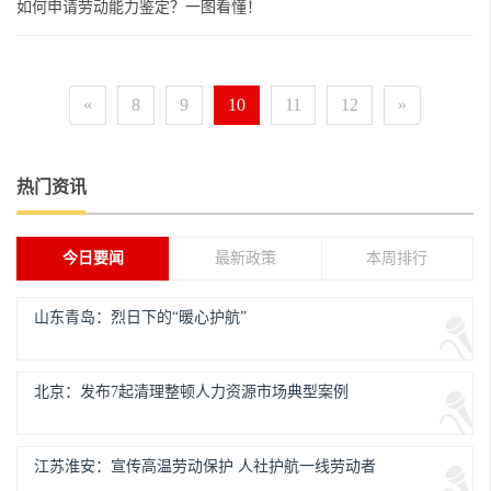
如何申请劳动能力鉴定？一图看懂！
«
8
9
10
11
12
»
热门资讯
今日要闻
最新政策
本周排行
山东青岛：烈日下的“暖心护航”
北京：发布7起清理整顿人力资源市场典型案例
江苏淮安：宣传高温劳动保护 人社护航一线劳动者