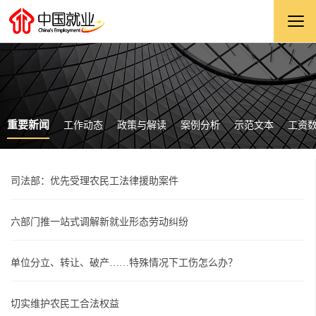
重要新闻
工作动态
政策与解读
案例分析
示范文本
工资
司法部：优先受理农民工法律援助案件
六部门推一站式调解新就业形态劳动纠纷
单位分立、转让、破产……特殊情况下工伤怎么办？
切实维护农民工合法权益