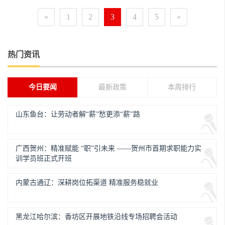
«
1
2
3
4
5
»
热门资讯
今日要闻
最新政策
本周排行
山东鱼台：让劳动者解“薪”愁更添“薪”路
广西贺州：精准赋能 “职”引未来 ——贺州市首期求职能力实
训学员班正式开班
内蒙古通辽：深耕岗位拓渠道 精准服务稳就业
黑龙江哈尔滨：香坊区开展地铁沿线专场招聘会活动