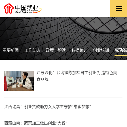
成功
重要新闻
工作动态
政策与解读
数据统计
创业培训
江苏兴化：沙沟镇陈加桂自主创业 打造特色美
食品牌
江西瑞昌：创业贷款助力女大学生守护“甜蜜梦想”
西藏山南：蔬菜加工做出创业“大餐”