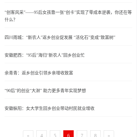
“创客风采”——95后女孩靠一张“创卡”实现了零成本逆袭，你还在等
什么？
四川雨城：“新农人”返乡创业促发展 “活化石”变成“致富树”
安徽肥西：“95后”海归“新农人”回乡创业忙
余青青：返乡创业引领乡亲增收致富
“90后”的创业“大澍” 助力更多青年实现梦想
安徽枞阳：女大学生回乡创业带动村民就业增收
«
4
5
6
7
8
»