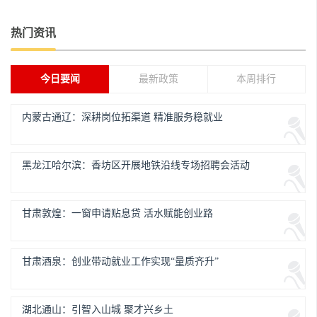
热门资讯
今日要闻
最新政策
本周排行
内蒙古通辽：深耕岗位拓渠道 精准服务稳就业
黑龙江哈尔滨：香坊区开展地铁沿线专场招聘会活动
甘肃敦煌：一窗申请贴息贷 活水赋能创业路
甘肃酒泉：创业带动就业工作实现“量质齐升”
湖北通山：引智入山城 聚才兴乡土