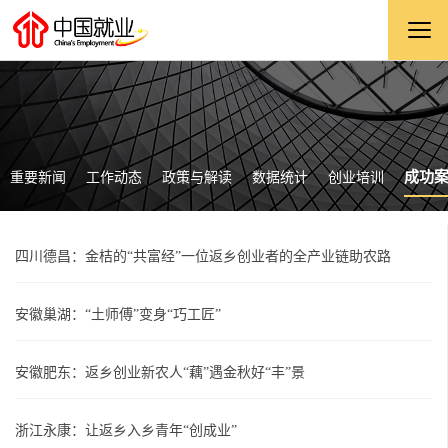
成功
重要新闻
工作动态
政策与解读
数据统计
创业培训
四川德昌：金桔的“共富经”一位返乡创业者的全产业链助农路
安徽巢湖：“土师傅”变身“巧工匠”
安徽肥东：返乡创业新农人“藕”遇金秋好“丰”景
浙江永康：让返乡入乡青年“创成业”