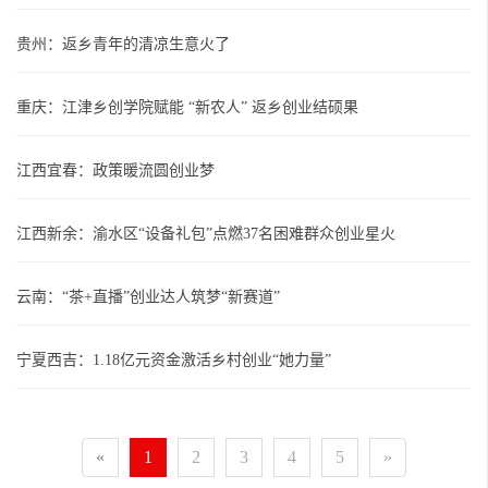
贵州：返乡青年的清凉生意火了
重庆：江津乡创学院赋能 “新农人” 返乡创业结硕果
江西宜春：政策暖流圆创业梦
江西新余：渝水区“设备礼包”点燃37名困难群众创业星火
云南：“茶+直播”创业达人筑梦“新赛道”
宁夏西吉：1.18亿元资金激活乡村创业“她力量”
«
1
2
3
4
5
»