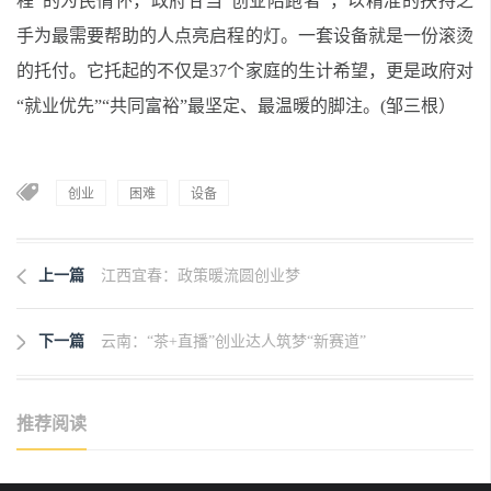
程”的为民情怀，政府甘当“创业陪跑者”，以精准的扶持之
手为最需要帮助的人点亮启程的灯。一套设备就是一份滚烫
的托付。它托起的不仅是37个家庭的生计希望，更是政府对
“就业优先”“共同富裕”最坚定、最温暖的脚注。(邹三根）
创业
困难
设备
上一篇
江西宜春：政策暖流圆创业梦
下一篇
云南：“茶+直播”创业达人筑梦“新赛道”
推荐阅读