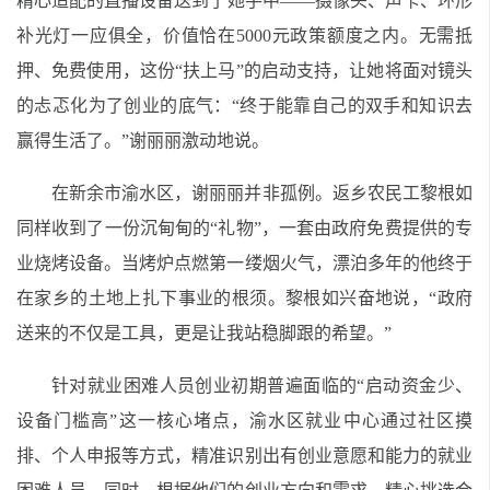
精心适配的直播设备送到了她手中——摄像头、声卡、环形
补光灯一应俱全，价值恰在5000元政策额度之内。无需抵
押、免费使用，这份“扶上马”的启动支持，让她将面对镜头
的忐忑化为了创业的底气：“终于能靠自己的双手和知识去
赢得生活了。”谢丽丽激动地说。
在新余市渝水区，谢丽丽并非孤例。返乡农民工黎根如
同样收到了一份沉甸甸的“礼物”，一套由政府免费提供的专
业烧烤设备。当烤炉点燃第一缕烟火气，漂泊多年的他终于
在家乡的土地上扎下事业的根须。黎根如兴奋地说，“政府
送来的不仅是工具，更是让我站稳脚跟的希望。”
针对就业困难人员创业初期普遍面临的“启动资金少、
设备门槛高”这一核心堵点，渝水区就业中心通过社区摸
排、个人申报等方式，精准识别出有创业意愿和能力的就业