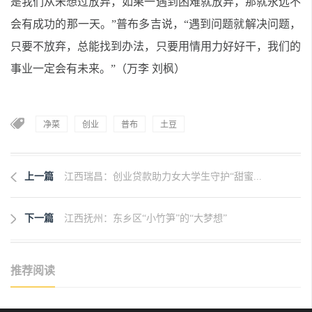
是我们从未想过放弃，如果一遇到困难就放弃，那就永远不
会有成功的那一天。”普布多吉说，“遇到问题就解决问题，
只要不放弃，总能找到办法，只要用情用力好好干，我们的
事业一定会有未来。”（万李 刘枫）
净菜
创业
普布
土豆
上一篇
江西瑞昌：创业贷款助力女大学生守护“甜蜜...
下一篇
江西抚州：东乡区“小竹笋”的“大梦想”
推荐阅读