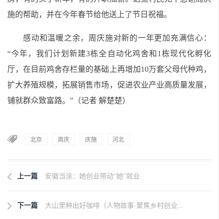
施的帮助，并在今年春节给他送上了节日祝福。
感动和温暖之余，周庆施对新的一年更加充满信心：
“今年，我们计划新建3栋全自动化鸡舍和1栋现代化孵化
厅，在目前鸡舍存栏量的基础上再增加10万套父母代种鸡，
扩大养殖规模，拓展销售市场，促进农业产业高质量发展，
铺就群众致富路。”（记者 解楚楚）
北京
周庆
庆施
河北
上一篇
安徽当涂：她创业带动“她”就业
下一篇
大山里种出好咖啡（人物故事·聚焦乡村创业...