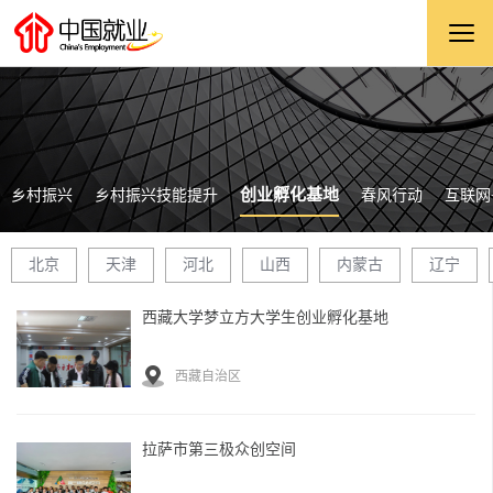
创业孵化基地
乡村振兴
乡村振兴技能提升
春风行动
互联网
北京
天津
河北
山西
内蒙古
辽宁
西藏大学梦立方大学生创业孵化基地
西藏自治区
拉萨市第三极众创空间