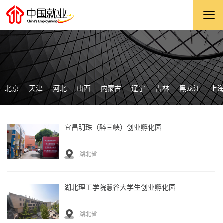
北京
天津
河北
山西
内蒙古
辽宁
吉林
黑龙江
上
宜昌明珠（醉三峡）创业孵化园
湖北省
湖北理工学院慧谷大学生创业孵化园
湖北省