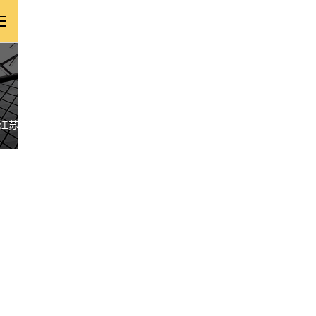
江苏
浙江
安徽
福建
江西
山东
河南
湖北
湖南
广