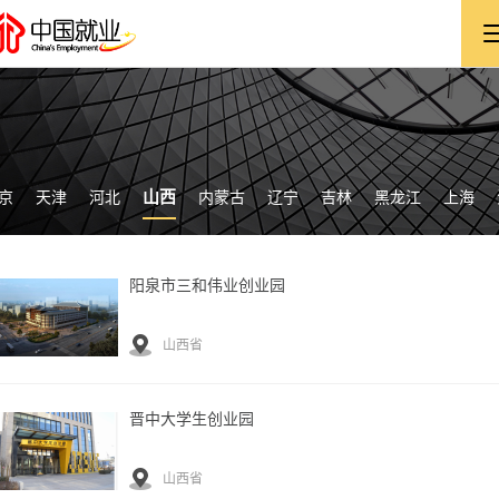
山西
京
天津
河北
内蒙古
辽宁
吉林
黑龙江
上海
阳泉市三和伟业创业园
山西省
晋中大学生创业园
山西省