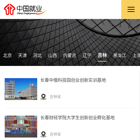
吉林
北京
天津
河北
山西
内蒙古
辽宁
黑龙江
上
长春中俄科技园创业创新实训基地
吉林省
长春财经学院大学生创新创业孵化基地
吉林省