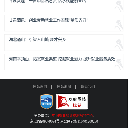
甘肃敦煌：一窗申请贴息贷 活水赋能创业路
甘肃酒泉：创业带动就业工作实现“量质齐升”
湖北通山：引智入山城 聚才兴乡土
河南平顶山：拓宽就业渠道 挖掘就业潜力 提升就业服务质效
网站声明
网站地图
联系我们
主办单位：
中国就业培训技术指导中心
.
京ICP备09079694号 京公网安备110401200230