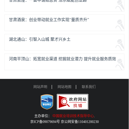
甘肃敦煌：一窗申请贴息贷 活水赋能创业路
甘肃酒泉：创业带动就业工作实现“量质齐升”
湖北通山：引智入山城 聚才兴乡土
河南平顶山：拓宽就业渠道 挖掘就业潜力 提升就业服务质效
网站声明
网站地图
联系我们
主办单位：
中国就业培训技术指导中心
.
京ICP备09079694号 京公网安备110401200230