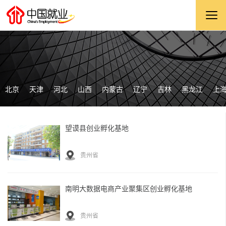
北京
天津
河北
山西
内蒙古
辽宁
吉林
黑龙江
上
望谟县创业孵化基地
贵州省
南明大数据电商产业聚集区创业孵化基地
贵州省