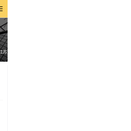
江苏
浙江
安徽
福建
江西
山东
河南
湖北
湖南
广