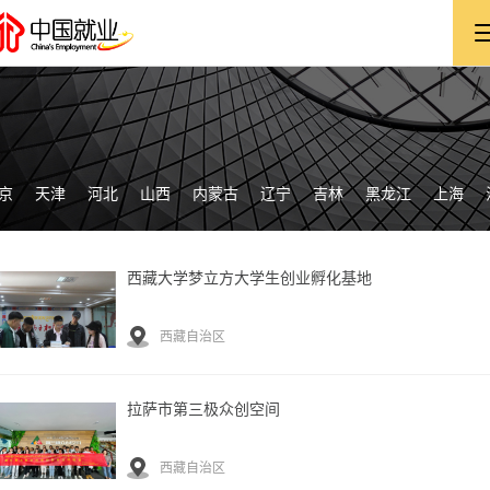
京
天津
河北
山西
内蒙古
辽宁
吉林
黑龙江
上海
西藏大学梦立方大学生创业孵化基地
西藏自治区
拉萨市第三极众创空间
西藏自治区