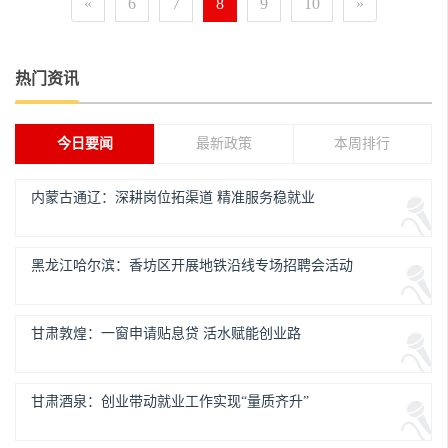
«
6
7
8
9
10
»
热门资讯
今日要闻
最新政策
本周排行
内蒙古通辽：深耕岗位拓渠道 精准服务稳就业
黑龙江哈尔滨：香坊区开展地铁沿线专场招聘会活动
甘肃敦煌：一窗申请贴息贷 活水赋能创业路
甘肃酒泉：创业带动就业工作实现“量质齐升”