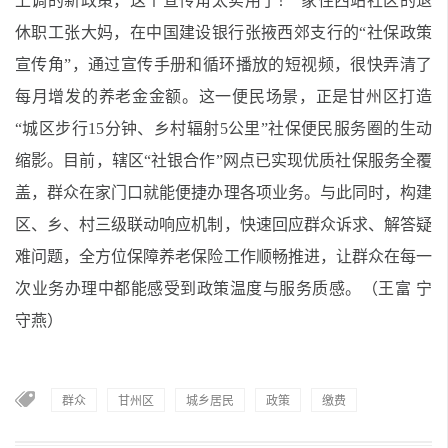
上调的新政策，这个宣传角太实用了！”家住西站社区的退
休职工张大妈，在中国建设银行张掖西郊支行的“社保政策
宣传角”，通过宣传手册和循环播放的短视频，很快弄清了
每月增发的养老金金额。这一便民场景，正是甘州区打造
“城区步行15分钟、乡村辐射5公里”社保便民服务圈的生动
缩影。目前，辖区“社银合作”网点已实现优质社保服务全覆
盖，群众在家门口就能便捷办理各项业务。与此同时，构建
区、乡、村三级联动响应机制，快速回应群众诉求、解答疑
难问题，全方位保障养老保险工作顺畅推进，让群众在每一
次业务办理中都能感受到政策温度与服务质感。（王富 宁
守燕）
群众
甘州区
城乡居民
政策
缴费