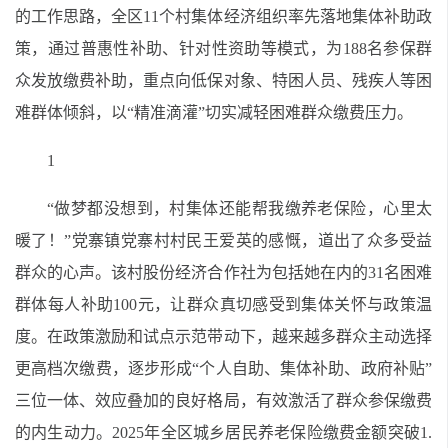
的工作思路，全区11个村集体经济组织率先落地集体补助政
策，通过普惠性补助、针对性资助等模式，为188名参保群
众发放缴费补助，重点向低保对象、特困人员、残疾人等困
难群体倾斜，以“精准滴灌”切实减轻困难群众缴费压力。
1
“做梦都没想到，村集体还能帮我缴养老保险，心里太
暖了！”党寨镇党寨村村民王爱英的感慨，道出了众多受益
群众的心声。该村股份经济合作社为包括她在内的31名困难
群体每人补助100元，让群众真切感受到集体关怀与政策温
度。在政策激励和试点示范带动下，越来越多群众主动选择
更高档次缴费，逐步形成“个人自助、集体补助、政府补贴”
三位一体、效应叠加的良好格局，有效激活了群众参保缴费
的内生动力。2025年全区城乡居民养老保险缴费金额突破1.