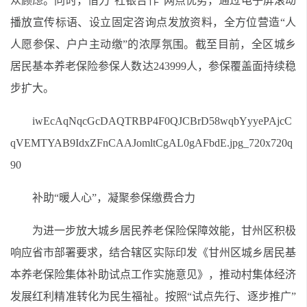
众顾虑。同时，借力“社银合作”网点优势，通过电子屏滚动
播放宣传标语、设立固定咨询点发放资料，全方位营造“人
人愿参保、户户主动缴”的浓厚氛围。截至目前，全区城乡
居民基本养老保险参保人数达243999人，参保覆盖面持续稳
步扩大。
iwEcAqNqcGcDAQTRBP4F0QJCBrD58wqbYyyePAjcC
qVEMTYAB9IdxZFnCAAJomltCgAL0gAFbdE.jpg_720x720q
90
补助“暖人心”，凝聚参保缴费合力
为进一步放大城乡居民养老保险保障效能，甘州区积极
响应省市部署要求，结合辖区实际印发《甘州区城乡居民基
本养老保险集体补助试点工作实施意见》，推动村集体经济
发展红利精准转化为民生福祉。按照“试点先行、逐步推广”