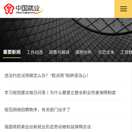
重要新闻
工作动态
政策与解读
案例分析
示范文本
工资
违法约定试用期怎么办？“假试用”陷阱请当心！
学习规划建议每日问答丨为什么要建立健全职业伤害保障制度
规范网络招聘秩序，有关部门出手了
我国将抓紧出台新就业形态劳动者权益保障办法