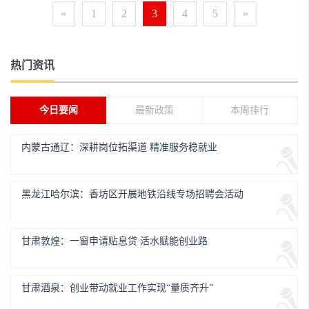
«
1
2
3
4
5
»
热门资讯
今日要闻
最新政策
本周排行
内蒙古通辽：深耕岗位拓渠道 精准服务稳就业
黑龙江哈尔滨：香坊区开展地铁沿线专场招聘会活动
甘肃敦煌：一窗申请贴息贷 活水赋能创业路
甘肃酒泉：创业带动就业工作实现“量质齐升”