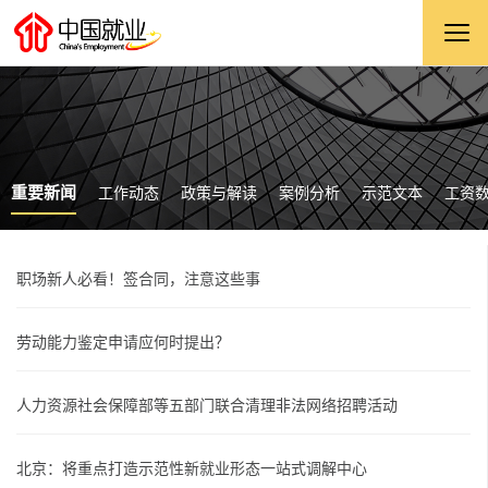
重要新闻
工作动态
政策与解读
案例分析
示范文本
工资
职场新人必看！签合同，注意这些事
劳动能力鉴定申请应何时提出？
人力资源社会保障部等五部门联合清理非法网络招聘活动
北京：将重点打造示范性新就业形态一站式调解中心