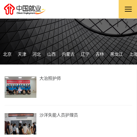
北京
天津
河北
山西
内蒙古
辽宁
吉林
黑龙江
上
大治照护师
沙洋失能人员护理员