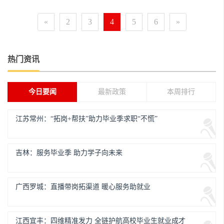
«
2
3
4
5
6
»
热门资讯
今日要闻
最新政策
本周排行
江苏常州：“拓岗+帮扶”助力毕业季求职“不慌”
吉林：服务毕业季 助力学子向未来
广西罗城：直播带岗拓渠道 暖心服务助就业
江西宜丰：四维精准发力 全链护航高校毕业生就业成才