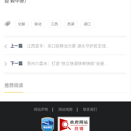
迎 赖中原）
化解
联动
江西
西湖
湖口
上一篇
江西宜丰：关口前移治欠薪 源头守护民生钱...
下一篇
贵州六盘水：打造“快立快调快审快结”全链...
推荐阅读
网站声明
网站地图
联系我们