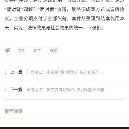
枝特区仲裁院启动速裁机制，当日立案、当日分案。通过
“背对背”调解与“面对面”协商，最终促成双方达成调解协
议，企业分期支付了全部欠薪，案件从受理到结案仅用28
天，实现了法律效果与社会效果的统一。（张凯）
农民
民工
调解
上一篇
江西湖口：重拳护“薪”暖民心 联动化解显...
下一篇
安徽芜湖：护航青春职场路 法治赋能毕业季
推荐阅读