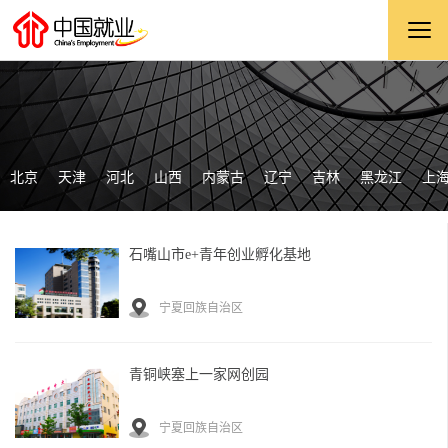
北京
天津
河北
山西
内蒙古
辽宁
吉林
黑龙江
上
石嘴山市e+青年创业孵化基地
宁夏回族自治区
青铜峡塞上一家网创园
宁夏回族自治区