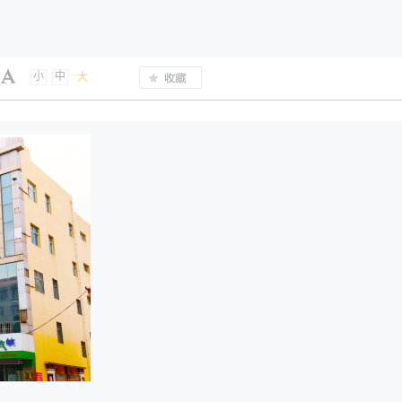
小
中
大