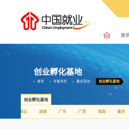
资
创业孵化基地
首页
专版专栏
重点活动
创业孵化基地
创业孵化基地
河南
湖北
湖南
广东
广西
海南
重庆