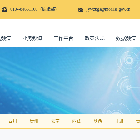
010--84661166（编辑部）
jywzbgs@mohrss.gov.cn
讯频道
业务频道
工作平台
政策法规
数据频道
四川
贵州
云南
西藏
陕西
甘肃