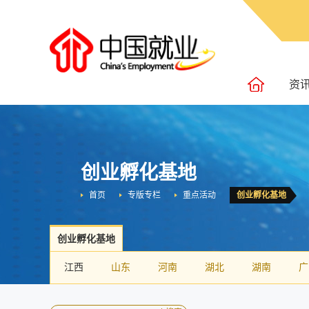
资
创业孵化基地
首页
专版专栏
重点活动
创业孵化基地
创业孵化基地
福建
江西
山东
河南
湖北
湖南
广