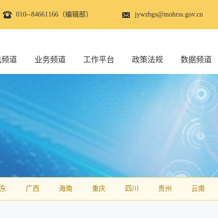
010--84661166（编辑部）
jywzbgs@mohrss.gov.cn
讯频道
业务频道
工作平台
政策法规
数据频道
东
广西
海南
重庆
四川
贵州
云南