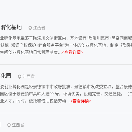
业孵化基地
江西省
业孵化基地坐落于陶溪川文创街区内，基地设有“陶溪川集市+邑空间商城+
金扶植+知识产权保护+综合服务平台”为一体的创业孵化基地，制定《陶
空间创业孵化基地日常管理制度…
<查看详情>
孵化园
江西省
瓷创业孵化园是经景德镇市市政府批准，景德镇市发改委立项，整合景德
园区位于景德镇市高岭大道99 号，环境优美，设施完善，交通便捷。（
业人才。同时，依托和借助包括劳动…
<查看详情>
园
江西省