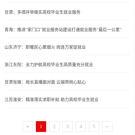
甘肃：多措并举做实高校毕业生就业服务
青海：推进“家门口”就业服务站建设打通就业服务“最后一公里”
山东济宁：职暖民心聚烟火 岗连万家促就业
浙江东阳：全力护航高校毕业生高质量充分就业
甘肃张掖：局长直播面对面 云端带岗心贴心
江苏淮安：精准落实求职补贴 助力高校毕业生就业
«
1
2
3
4
5
»