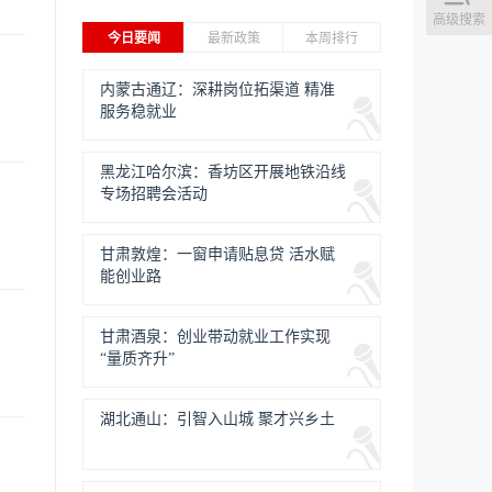
高级搜索
今日要闻
最新政策
本周排行
内蒙古通辽：深耕岗位拓渠道 精准
服务稳就业
黑龙江哈尔滨：香坊区开展地铁沿线
专场招聘会活动
甘肃敦煌：一窗申请贴息贷 活水赋
能创业路
甘肃酒泉：创业带动就业工作实现
“量质齐升”
湖北通山：引智入山城 聚才兴乡土