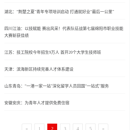
湖北：“荆楚之夏”青年专项培训启动 打通就好业“最后一公里”
四川江油：以技赋能 赛出风采！代表队征战第七届绵阳市职业技能
大赛斩获佳绩
江苏：技工院校今年招生9万人 首开20个大学生技师班
天津：滨海新区持续完善人才体系建设
山东青岛：“一港一家一站”深化留学人员回国“一站式”服务
安徽安庆：为青年人才提供免费住宿
«
1
2
3
4
5
»