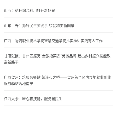
山西：秸秆综合利用打开新场景
山东巨野：办好民生关键事 绘就和美新图景
广西：物流职业技术学院智慧交通学院扎实推进实践育人工作
甘肃张掖：甘州区擦亮“金张掖菜农”劳务品牌 蹚出乡村振兴技能致
富新路子
广西贺州：筑服务驿站 架连心之桥——贺州首个区内异地就业创业
服务驿站落地南宁
江西大余：匠心育技能，服务暖民生