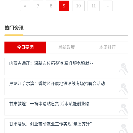
«
7
8
9
10
11
»
热门资讯
今日要闻
最新政策
本周排行
内蒙古通辽：深耕岗位拓渠道 精准服务稳就业
黑龙江哈尔滨：香坊区开展地铁沿线专场招聘会活动
甘肃敦煌：一窗申请贴息贷 活水赋能创业路
甘肃酒泉：创业带动就业工作实现“量质齐升”