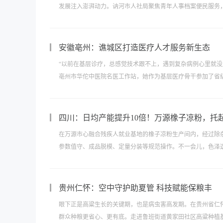
发展注入澎湃动力。讷河市人社局聚焦青年人事档案便民服务，
安徽亳州：谯城区打造医疗人才服务新生态
“以前在基层诊疗，总感觉技术跟不上，遇到复杂病例心里就没
亳州市华佗中医院名医工作站，她作为基层医疗骨干参加了省级
四川：日均产能提升10倍！万源橡子凉粉，托起
在万源市心融合残疾人就业基地的橡子凉粉生产间内，经过除
参数值守、成品脱模、定量分装等规范操作。不一会儿，色泽透
贵州仁怀：空中守护助夏管 科技赋能保粮丰
眼下正是高粱生长的关键期，也是病虫害高发期。在贵州省仁怀
群众种粮更省心、更有底。走进鲁班街道黄家田社区高粱种植基