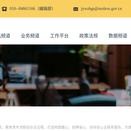
010--84661166（编辑部）
jywzbgs@mohrss.gov.cn
讯频道
业务频道
工作平台
政策法规
数据频道
航，聚焦青年求职创业全过程，打造档案暖心、招聘省心、扶持安心全链条服务，为