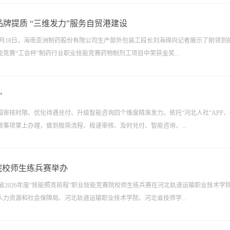
牌提质 “三维发力”服务自贸港建设
6月18日，海南亚洲制药股份有限公司生产部外包装工段长刘海绵向记者展示了刚领到
竞赛“工会杯”制药行业职业技能竞赛药物制剂工项目中荣获金奖...
”
审核时限、优化待遇兑付、升级智能咨询四个维度精准发力。依托“河北人社”APP、
事项掌上办理，做到极简流程、极速审核、及时兑付、智能咨询，...
赛院校师生练兵赛举办
河北省2026年度“技能照亮前程”职业技能竞赛院校师生练兵赛在河北轨道运输职业技术学
力资源和社会保障局、河北轨道运输职业技术学院、河北省技师学...