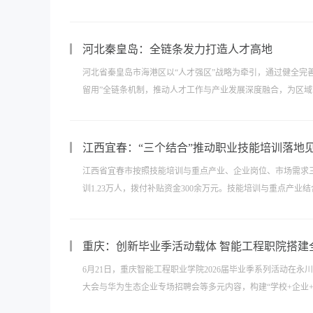
河北秦皇岛：全链条发力打造人才高地
河北省秦皇岛市海港区以“人才强区”战略为牵引，通过健全完
留用”全链条机制，推动人才工作与产业发展深度融合，为区域
江西宜春：“三个结合”推动职业技能培训落地
江西省宜春市按照技能培训与重点产业、企业岗位、市场需求
训1.23万人，拨付补贴资金300余万元。技能培训与重点产业
重庆：创新毕业季活动载体 智能工程职院搭建
6月21日，重庆智能工程职业学院2026届毕业季系列活动
大会与华为生态企业专场招聘会等多元内容，构建“学校+企业+