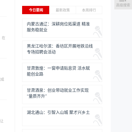
高级搜索
今日要闻
最新政策
本周排行
内蒙古通辽：深耕岗位拓渠道 精准
服务稳就业
，在
黑龙江哈尔滨：香坊区开展地铁沿线
专场招聘会活动
甘肃敦煌：一窗申请贴息贷 活水赋
能创业路
完成
甘肃酒泉：创业带动就业工作实现
“量质齐升”
湖北通山：引智入山城 聚才兴乡土
，让