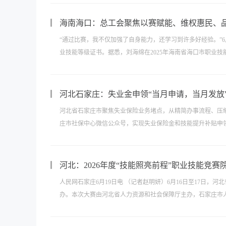
海南海口：总工会聚焦以赛赋能、维权惠民、品
“通过比赛，我不仅加强了自身能力，还学习到许多好经验。”
业技能等级证书。据悉，刘海绵在2025年海南省海口市职业技能
河北石家庄：失业金申领“当月申请，当月发放
河北省石家庄市聚焦失业保险业务堵点，从精简办事流程、压缩
庄市社保中心微信公众号，实现失业保险金和技能提升补贴申领
河北：2026年度“技能照亮前程”职业技能竞
人民网石家庄6月19日电 （记者赵明妍）6月16日至17日，
办。本次大赛由河北省人力资源和社会保障厅主办，石家庄市人