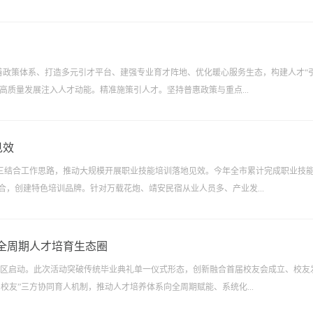
善政策体系、打造多元引才平台、建强专业育才阵地、优化暖心服务生态，构建人才“
高质量发展注入人才动能。精准施策引人才。坚持普惠政策与重点...
见效
三结合工作思路，推动大规模开展职业技能培训落地见效。今年全市累计完成职业技
结合，创建特色培训品牌。针对万载花炮、靖安民宿从业人员多、产业发...
全周期人才培育生态圈
在永川区启动。此次活动突破传统毕业典礼单一仪式形态，创新融合首届校友会成立、校友
校友”三方协同育人机制，推动人才培养体系向全周期赋能、系统化...