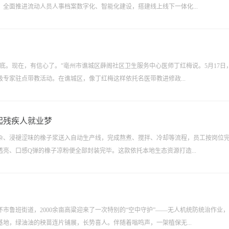
全面推进流动人员人事档案数字化、智能化建设，搭建线上线下一体化...
底。现在，有信心了。”亳州市谯城区薛阁社区卫生服务中心医师丁红梅说。5月17日
专家驻点带教活动。在谯城区，像丁红梅这样依托名医带教进修政...
残疾人就业梦‌
杂、浸褪涩味的橡子浆送入自动生产线，完成熬煮、搅拌、冷却等流程，员工按岗位
亮、口感Q弹的橡子凉粉便全部封装完毕。这款依托本地生态资源打造...
市鲁班街道，2000余亩高粱迎来了一次特别的“空中守护”——无人机统防统治作业
地，绿油油的秧苗连片铺展，长势喜人。伴随着嗡鸣声，一架植保无...