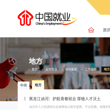
资
地方
首页
业务频道
培训鉴定
工作动态
地方
地方
中央
黑龙江讷河：护航青春就业 厚植人才沃土
讷河市人力资源和社会保障局以数字提质、平台拓路、政策护