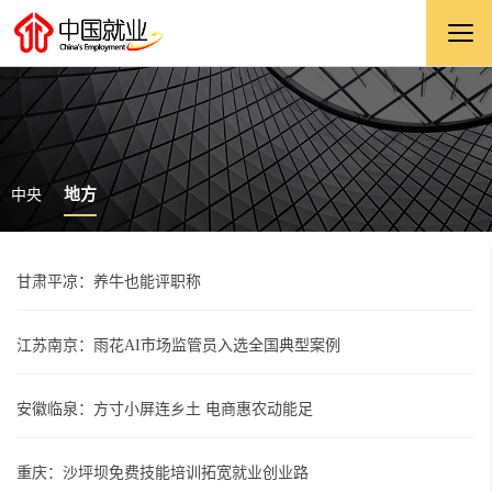
地方
中央
甘肃平凉：养牛也能评职称
江苏南京：雨花AI市场监管员入选全国典型案例
安徽临泉：方寸小屏连乡土 电商惠农动能足
重庆：沙坪坝免费技能培训拓宽就业创业路