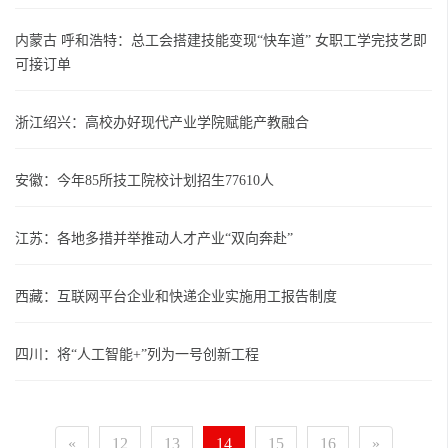
内蒙古 呼和浩特：总工会搭建技能变现“快车道” 女职工学完技艺即
可接订单
浙江绍兴：高校办好现代产业学院赋能产教融合
安徽：今年85所技工院校计划招生77610人
江苏：各地多措并举推动人才产业“双向奔赴”
西藏：互联网平台企业和快递企业实施用工报告制度
四川：将“人工智能+”列为一号创新工程
«
12
13
14
15
16
»