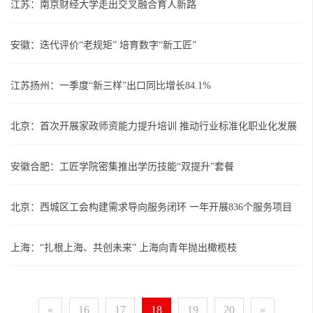
江苏：南京财经大学走出交叉融合育人新路
安徽：迭代评价“老规矩” 培育数字“新工匠”
江苏扬州：一季度“新三样”出口同比增长84.1%
北京：首次开展家政师资能力提升培训 推动行业标准化职业化发展
安徽合肥：工匠学院密集推出学历技能“双提升”套餐
北京：西城区工会构建需求导向服务闭环 一年开展836个服务项目
上海：“扎根上海、共创未来” 上海向青年抛出橄榄枝
«
16
17
18
19
20
»