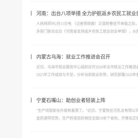
​河南：出台八项举措 全力护航返乡农民工就业
人民网郑州2月15日电 （记者杨晓娜）正值新春佳节来临之
多部门联合出台《河南省支持返乡农民工就业创业举措》，从就业
内蒙古乌海：就业工作推进会召开
近日，乌海市就业服务中心组织召开2026年全市就业工作推
2025年工作成效与不足，分析当前就业形势，研究部署2026年
宁夏石嘴山：助创业者轻装上阵
“生产线智能化升级有着落了。”近日，宁夏牧伦河乳业有限公
金奶源带优势，生产的液态奶销往全国10余个省份。开春后正值