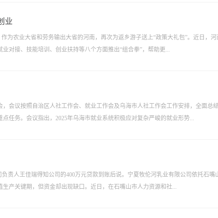
创业
际，作为农业大省和劳务输出大省的河南，再次为返乡游子送上“政策大礼包”。近日，河
对接、技能培训、创业扶持等八个方面推出“组合拳”，帮助更...
进会，会议按照自治区人社工作会、就业工作会及乌海市人社工作会工作安排，全面总
重点任务。会议指出，2025年乌海市就业系统积极应对复杂严峻的就业形势...
司负责人王佳瑞得知公司的400万元贷款到账后说。宁夏牧伦河乳业有限公司依托石嘴
生产关键期，但资金却出现缺口。近日，在石嘴山市人力资源和社...