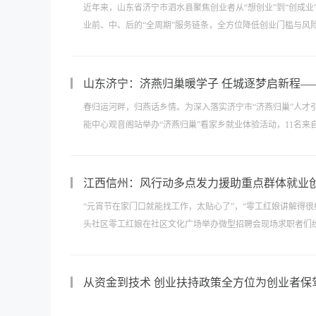
近年来，山东省济宁市泗水县聚焦创业者从“想创业”到“创成
业前、中、后的“全周期”服务链条，全方位降低创业门槛与风险
山东济宁：济燕归巢暖学子 任城逐梦启新程——
春归运河畔，归燕话乡情。为深入落实济宁市“济燕归巢”人
能中心观音阁站举办“济燕归巢”看家乡就业体验活动，11名来
江西信州：风行动多点发力援助重点群体就业
“元宵节在家门口就能找工作，太贴心了”，“零工红娘讲解得
头社区零工红娘在社区文化广场举办微型招聘会现场求职者们纷
从资金到技术 创业扶持政策全方位为创业者保