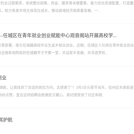
业”的全过程需求，系统整合政策、资金、服务等关键要素，着力优化资源配置，打造覆
，助力各类市场主体茁壮成长，推动县域经济高质量发展。一...
任城区在青年就业创业赋能中心观音阁站开展高校学...
才引育部署，吸引任城籍高校毕业生返乡就业创业，近期，任城区人社局在青年就业创
自全国各地院校的任城籍学子齐聚一堂，共话家乡发展，共寻逐梦机...
创业
很细致，让我找到了合适的岗位方向，太感谢了”！3月3日元宵节当天，信州区水南街道
纷点赞，直言这场招聘会既便民又暖心，真切感受到了社区和政...
驾护航