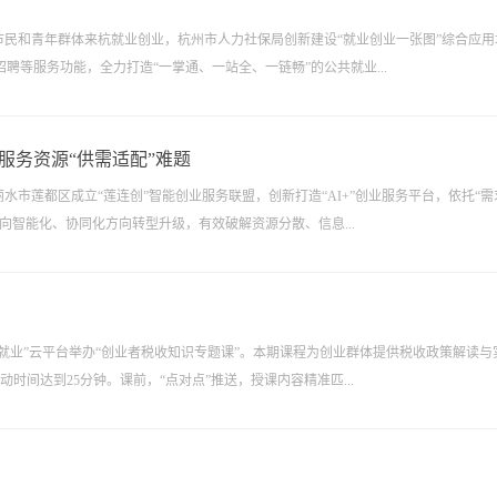
市民和青年群体来杭就业创业，杭州市人力社保局创新建设“就业创业一张图”综合应用
等服务功能，全力打造“一掌通、一站全、一链畅”的公共就业...
服务资源“供需适配”难题
水市莲都区成立“莲连创”智能创业服务联盟，创新打造“AI+”创业服务平台，依托“需
向智能化、协同化方向转型升级，有效破解资源分散、信息...
话就业”云平台举办“创业者税收知识专题课”。本期课程为创业群体提供税收政策解读与
时间达到25分钟。课前，“点对点”推送，授课内容精准匹...