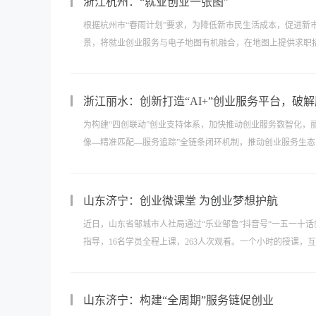
浙江杭州：“就业创业一张图”
根据杭州市“春雨计划”要求，为降低新市民生活成本，促进新
景，将就业创业服务与电子地图有机融合，在地图上提供求职招聘
浙江丽水：创新打造“AI+”创业服务平台，破解
为构建“四创联动”创业支持体系，加快推动创业服务数智化，丽
像—精准匹配—服务追踪”全链条闭环机制，推动创业服务生态
山东济宁：创业微课堂 为创业梦想护航
近日，山东省邹城市人社局通过“乐业邹鲁”抖音号“一五一十
指导，16名学员全程上课，263人次观看。一个小时的授课，互动
山东济宁：构建“全周期”服务链促创业