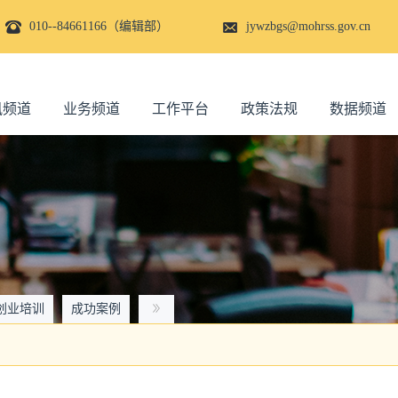
010--84661166（编辑部）
jywzbgs@mohrss.gov.cn
讯频道
业务频道
工作平台
政策法规
数据频道
创业培训
成功案例