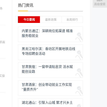
高级搜索
热门资讯
场
今日要闻
最新政策
本周排行
内蒙古通辽：深耕岗位拓渠道 精准
服务稳就业
求画
黑龙江哈尔滨：香坊区开展地铁沿线
专场招聘会活动
甘肃敦煌：一窗申请贴息贷 活水赋
能创业路
实操
甘肃酒泉：创业带动就业工作实现
“量质齐升”
湖北通山：引智入山城 聚才兴乡土