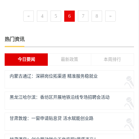
«
4
5
6
7
8
»
热门资讯
今日要闻
最新政策
本周排行
内蒙古通辽：深耕岗位拓渠道 精准服务稳就业
黑龙江哈尔滨：香坊区开展地铁沿线专场招聘会活动
甘肃敦煌：一窗申请贴息贷 活水赋能创业路