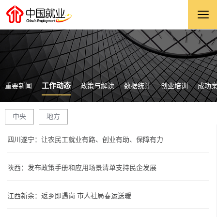
工作动态
重要新闻
政策与解读
数据统计
创业培训
成功
中央
地方
四川遂宁：让农民工就业有路、创业有助、保障有力
陕西：发布政策手册和应用场景清单支持民企发展
江西新余：返乡即遇岗 市人社局春运送暖