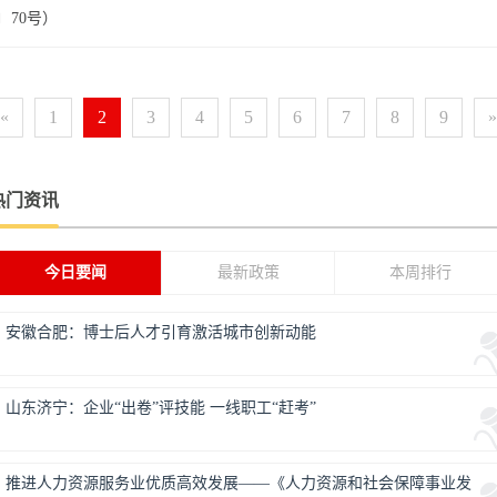
〕70号）
«
1
2
3
4
5
6
7
8
9
»
热门资讯
今日要闻
最新政策
本周排行
安徽合肥：博士后人才引育激活城市创新动能
山东济宁：企业“出卷”评技能 一线职工“赶考”
推进人力资源服务业优质高效发展——《人力资源和社会保障事业发