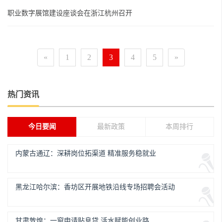
职业数字展馆建设座谈会在浙江杭州召开
«
1
2
3
4
5
»
热门资讯
今日要闻
最新政策
本周排行
内蒙古通辽：深耕岗位拓渠道 精准服务稳就业
黑龙江哈尔滨：香坊区开展地铁沿线专场招聘会活动
甘肃敦煌：一窗申请贴息贷 活水赋能创业路