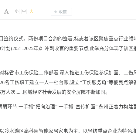
小
中
大
目签约仪式。两份项目合约的签署,标志着该区聚焦重点行业领
(2021-2025年)》冲刺收官的重要节点,此举充分体现了该区
严格对标省市工伤保险工作部署,深入推进工伤保险参保扩面、工伤
226名工伤职工建立一人一档台账;设立“工伤服务角”等便民点解
5万人次......区域经济社会发展的安全屏障不断加固。
环节,一手抓“靶向治理”,一手抓“宣传扩面”,永州正着力构建
目”以冷水滩区高科园智能家居家电为主、以轻纺重点企业为特色,