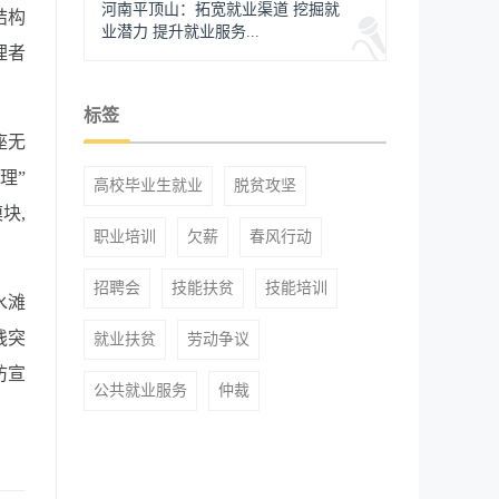
河南平顶山：拓宽就业渠道 挖掘就
结构
业潜力 提升就业服务...
理者
标签
座无
理”
高校毕业生就业
脱贫攻坚
块,
职业培训
欠薪
春风行动
招聘会
技能扶贫
技能培训
水滩
践突
就业扶贫
劳动争议
防宣
公共就业服务
仲裁