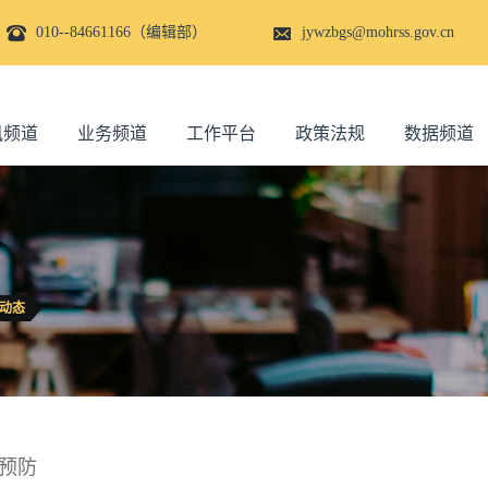
010--84661166（编辑部）
jywzbgs@mohrss.gov.cn
讯频道
业务频道
工作平台
政策法规
数据频道
动态
预防