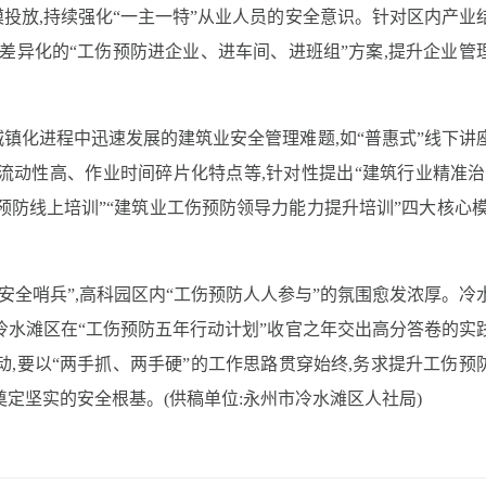
投放,持续强化“一主一特”从业人员的安全意识。针对区内产业
、差异化的“工伤预防进企业、进车间、进班组”方案,提升企业管
镇化进程中迅速发展的建筑业安全管理难题,如“普惠式”线下讲
流动性高、作业时间碎片化特点等,针对性提出“建筑行业精准治
预防线上培训”“建筑业工伤预防领导力能力提升培训”四大核心模
安全哨兵”,高科园区内“工伤预防人人参与”的氛围愈发浓厚。冷
冷水滩区在“工伤预防五年行动计划”收官之年交出高分答卷的实
动,要以“两手抓、两手硬”的工作思路贯穿始终,务求提升工伤预
定坚实的安全根基。(供稿单位:永州市冷水滩区人社局)