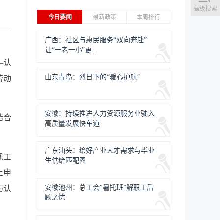
高级搜索
今日要闻
最新政策
本周排行
广西：社区与惠民服务“双向奔赴”
让“一老一小”更...
—认
山东青岛：烈日下的“暖心护航”
劳动
安徽：持续推进人力资源服务业驶入
结合
高质量发展快车道
广东汕头：绘好产业人才需求与毕业
现工
生供给匹配图
上申
安徽池州：总工会“暑托班”解职工后
伤认
顾之忧