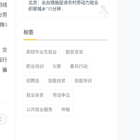
北京：出台措施促进农村劳动力就业
用线
织密城乡“15分钟...
与劳
降5
标签
、交
高校毕业生就业
脱贫攻坚
面行
职业培训
欠薪
春风行动
、骗
招聘会
技能扶贫
技能培训
就业扶贫
劳动争议
公共就业服务
仲裁