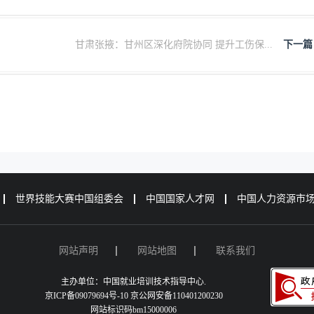
甘肃张掖：甘州区深化府院协同 提升工伤保...
下一篇
世界技能大赛中国组委会
中国国家人才网
中国人力资源市
网站声明
网站地图
联系我们
主办单位：中国就业培训技术指导中心.
京ICP备09079694号-10 京公网安备110401200230
网站标识码bm15000006