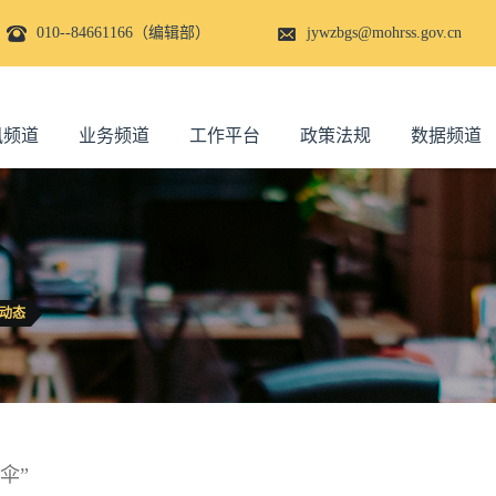
010--84661166（编辑部）
jywzbgs@mohrss.gov.cn
讯频道
业务频道
工作平台
政策法规
数据频道
动态
伞”