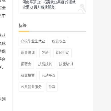
河南平顶山：拓宽就业渠道 挖掘就
业潜力 提升就业服务...
完全
活中
标签
系认
高校毕业生就业
脱贫攻坚
息休
益保
职业培训
欠薪
春风行动
平台
招聘会
技能扶贫
技能培训
者、
就业扶贫
劳动争议
公共就业服务
仲裁
系列