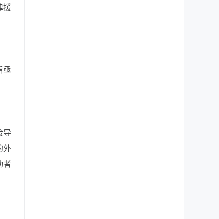
律援
盾亟
接导
的外
动者