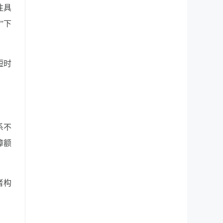
往具
”下
短时
系不
障额
者构