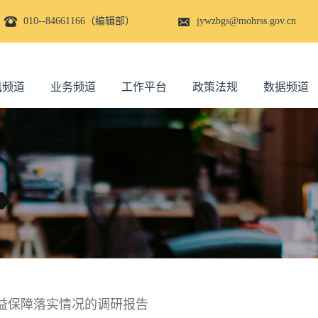
010--84661166（编辑部）
jywzbgs@mohrss.gov.cn
讯频道
业务频道
工作平台
政策法规
数据频道
益保障落实情况的调研报告