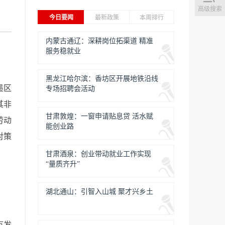
高级搜索
今日要闻
最新政策
本周排行
内蒙古通辽：深耕岗位拓渠道 精准
服务稳就业
黑龙江哈尔滨：香坊区开展地铁沿线
墨区
专场招聘会活动
其非
甘肃敦煌：一窗申请贴息贷 活水赋
劳动
能创业路
对策
甘肃酒泉：创业带动就业工作实现
“量质齐升”
湖北通山：引智入山城 聚才兴乡土
有发