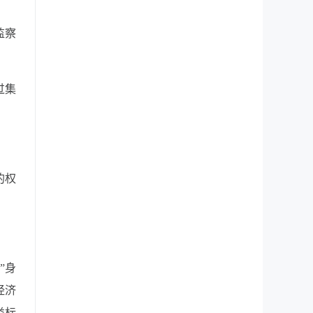
监察
过集
的权
”身
经济
类标