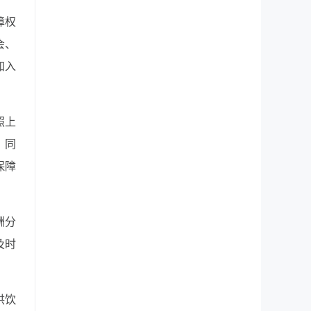
障权
会、
加入
照上
。同
保障
酬分
及时
供饮