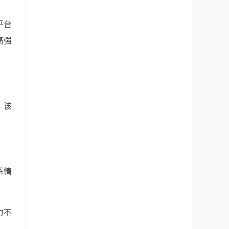
平台
高强
，该
系情
力不