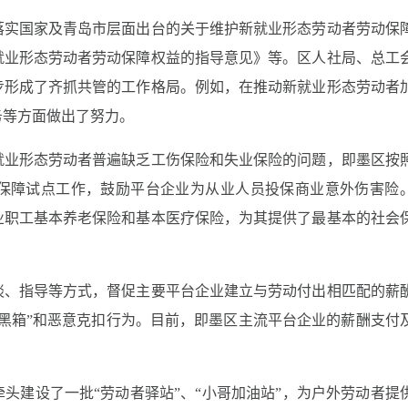
落实国家及青岛市层面出台的关于维护新就业形态劳动者劳动保
就业形态劳动者劳动保障权益的指导意见》等。区人社局、总工
步形成了齐抓共管的工作格局。例如，在推动新就业形态劳动者
务等方面做出了努力。
就业形态劳动者普遍缺乏工伤保险和失业保险的问题，即墨区按
保障试点工作，鼓励平台企业为从业人员投保商业意外伤害险
业职工基本养老保险和基本医疗保险，为其提供了最基本的社会
谈、指导等方式，督促主要平台企业建立与劳动付出相匹配的薪
黑箱”和恶意克扣行为。目前，即墨区主流平台企业的薪酬支付
牵头建设了一批“劳动者驿站”、“小哥加油站”，为户外劳动者提