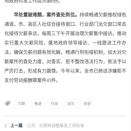
地政府印发工作提示函
6
份。
早处置破难题，案件查处到位。
持续畅通欠薪维权绿色
通道，市、县区人社综合接待窗口、行业部门治欠窗口常态
化接待欠薪来访，每周三下午开展治理欠薪集中接访。推动
实行重大欠薪风险，属地政府领导接访、一线跟进工作办
法，确保欠薪问题有效化解。畅通行刑衔接机制，加大对欠
薪案件的查处力度，对查实、拒不整改违法行为，依法予以
严厉打击，形成有力震慑。今年以来，全市已移送涉嫌拒不
支付劳动报酬罪案件
45
件。
欠薪
推进
行动
治欠
攻坚
上一篇
江苏：近期将调整最低工资标准