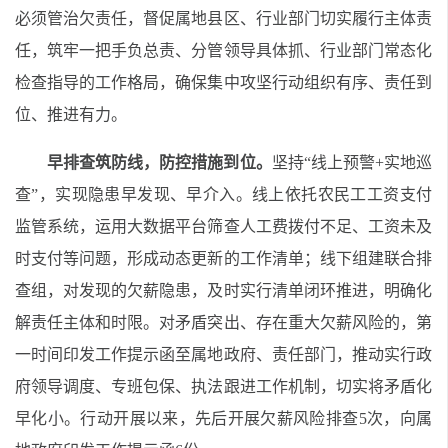
必须管治欠责任，督促属地县区、行业部门切实履行主体责
任，筑牢一把手负总责、分管领导具体抓、行业部门常态化
检查指导的工作格局，确保集中攻坚行动组织有序、责任到
位、推进有力。
早排查筑防线，防控措施到位。
坚持
“
线上预警
+
实地巡
查
”
，实现隐患早发现、早介入。线上依托农民工工资支付
监管系统，运用大数据平台筛查人工费拨付不足、工资未及
时支付等问题，形成动态更新的工作清单；线下组建联合排
查组，对发现的欠薪隐患，及时实行清单闭环推进，明确化
解责任主体和时限。对矛盾突出、存在重大欠薪风险的，第
一时间印发工作提示函至属地政府、责任部门，推动实行政
府领导调度、专班包保、执法跟进工作机制，切实将矛盾化
早化小。行动开展以来，先后开展欠薪风险排查
5
次，向属