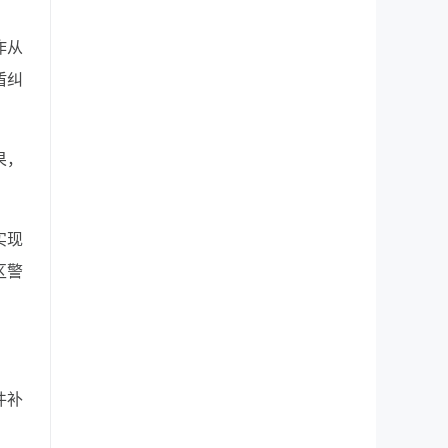
作从
盾纠
果，
实现
区警
件补