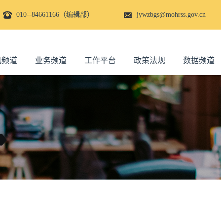
010--84661166（编辑部）
jywzbgs@mohrss.gov.cn
讯频道
业务频道
工作平台
政策法规
数据频道