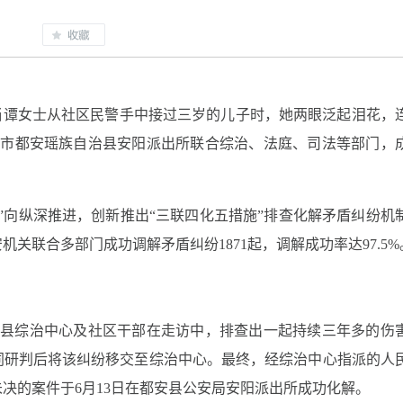
当谭女士从社区民警手中接过三岁的儿子时，她两眼泛起泪花，
池市都安瑶族自治县安阳派出所联合综治、法庭、司法等部门，
”向纵深推进，创新推出“三联四化五措施”排查化解矛盾纠纷机
机关联合多部门成功调解矛盾纠纷1871起，调解成功率达97.5%
合县综治中心及社区干部在走访中，排查出一起持续三年多的伤
同研判后将该纠纷移交至综治中心。最终，经综治中心指派的人
决的案件于6月13日在都安县公安局安阳派出所成功化解。