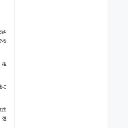
盾纠
套权
、组
推动
立由
，强