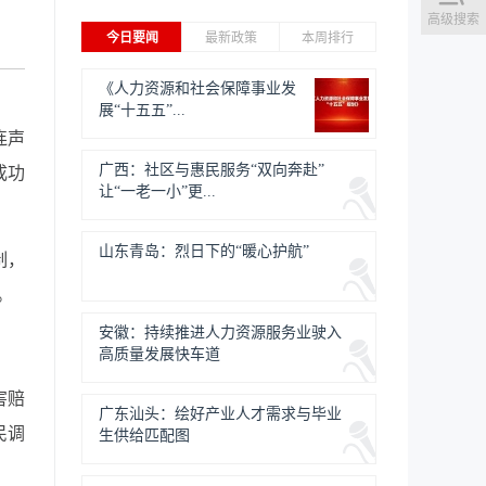
高级搜索
今日要闻
最新政策
本周排行
《人力资源和社会保障事业发
展“十五五”...
连声
广西：社区与惠民服务“双向奔赴”
成功
让“一老一小”更...
山东青岛：烈日下的“暖心护航”
制，
。
安徽：持续推进人力资源服务业驶入
高质量发展快车道
害赔
广东汕头：绘好产业人才需求与毕业
民调
生供给匹配图