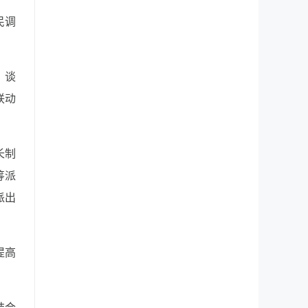
民调
。谈
联动
长制
筹派
派出
提高
结合