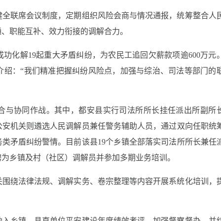
健全联席会议制度，定期组织风险会商与情况通报，统筹整合人
通、职能互补、效力衔接的调解合力。
功化解19起重大矛盾纠纷，为农民工追回欠薪款项逾600万元
介绍：“我们精准把握纠纷风险点，加强与综治、司法等部门的
合与协同作战。其中，都安县实行司法所所长挂任派出所副所
公安机关则遴选人民调解员兼任警务辅助人员，通过双向任职统
类矛盾纠纷警情。目前该县19个乡镇全部落实司法所所长兼任
受聘为乡镇及村（社区）调解员并参加多期业务培训。
关围绕法律法规、调解实务、卷宗整理等内容开展系统化培训，
纳入乡镇、县直单位平安建设年度绩效考评，加强督察督办，并