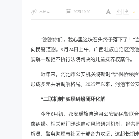
小
中
​人民网
2025.10.29
大
“谢谢你们，我心里这块石头终于落下了！”
向民警道谢。9月24日上午，广西壮族自治区河
调解一起拒不执行法院判决的儿童抚养权案件。
近年来，河池市公安机关将新时代“枫桥经验
形成多元共治调解格局。2025年以来，河池市公安
“三联机制”实现纠纷闭环化解
今年6月初，都安瑶族自治县公安局民警联
偿纠纷。相关部门迅速启动风险研判机制，经共
解员、警务助理与社区干部合力攻坚，这起长期未